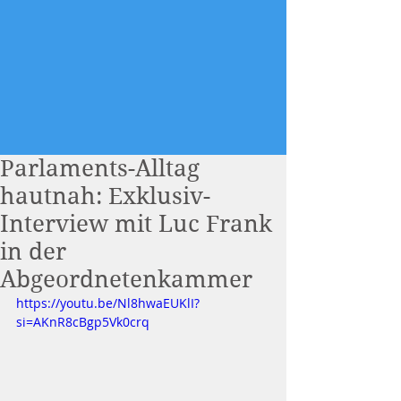
Parlaments-Alltag
hautnah: Exklusiv-
Interview mit Luc Frank
in der
Abgeordnetenkammer
https://youtu.be/Nl8hwaEUKlI?
si=AKnR8cBgp5Vk0crq