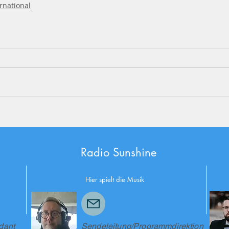
rnational
Radio
Sunshine
Hier
spielt die Musik
dant
Sendeleitung/Programmdirektion