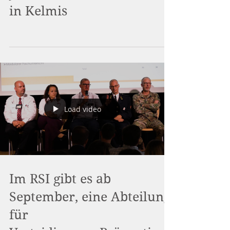
Am 05. Juli startet das
Jubiläum der Göhlsoccer
in Kelmis
Load video
Im RSI gibt es ab
September, eine Abteilung