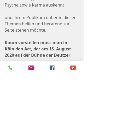
Psyche sowie Karma auskennt
und ihrem Publikum daher in diesen 
Themen helfen und beratend zur 
Seite stehen möchte.
Kaum vorstellen muss man in 
Köln den Act, der am 15. August 
2020 auf der Bühne der Deutzer
Arena steht: Die Bläck Fööss
 sind 
eine Institution in der Stadt. Dank 
ARENA NOW! kann die Band
auch während der Corona-Pandemie 
ihr 50. Bühnenjubiläum in der 
größten Indoor-Eventlocation der