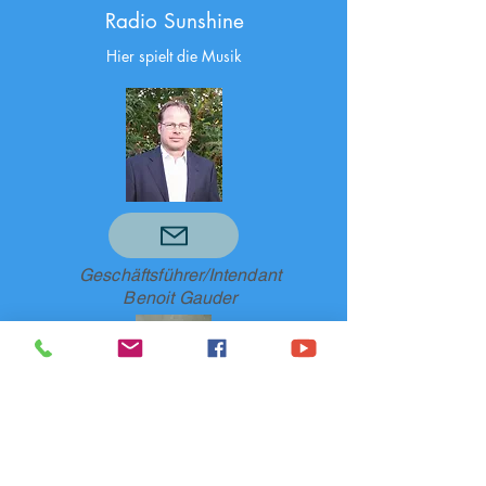
Radio
Sunshine
Hier
spielt die Musik
Geschäftsführer/Intendant
Benoit Gauder
Sendeleitung/Programmdirektion
Jorg Schroeder