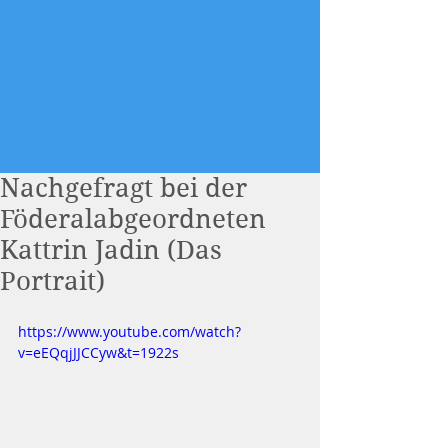
Nachgefragt bei der
Föderalabgeordneten
Kattrin Jadin (Das
Portrait)
https://www.youtube.com/watch?
v=eEQqjJJCCyw&t=1922s