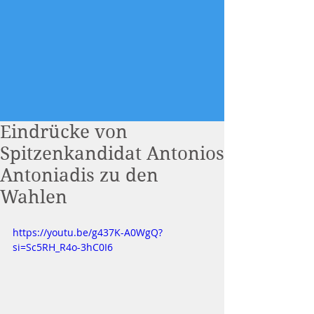
Eindrücke von
Spitzenkandidat Antonios
Antoniadis zu den
Wahlen
https://youtu.be/g437K-A0WgQ?
si=Sc5RH_R4o-3hC0I6