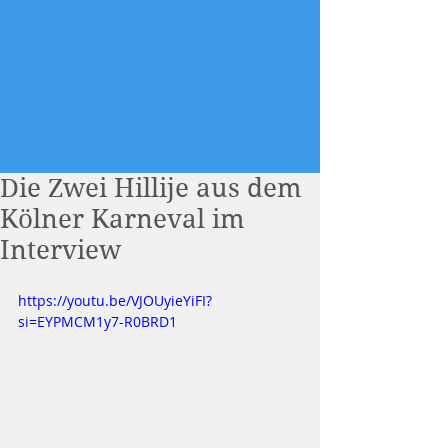
Die Zwei Hillije aus dem
Kölner Karneval im
Interview
https://youtu.be/VJOUyieYiFI?
si=EYPMCM1y7-R0BRD1