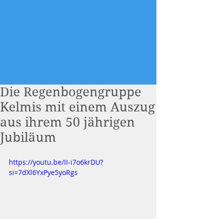
Die Regenbogengruppe
Kelmis mit einem Auszug
aus ihrem 50 jährigen
Jubiläum
https://youtu.be/II-i7o6krDU?
si=7dXl6YxPye5yoRgs