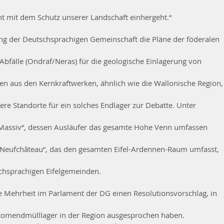
t mit dem Schutz unserer Landschaft einhergeht.“
ung der Deutschsprachigen Gemeinschaft die Pläne der föderalen
 Abfälle (Ondraf/Neras) für die geologische Einlagerung von
en aus den Kernkraftwerken, ähnlich wie die Wallonische Region,
ere Standorte für ein solches Endlager zur Debatte. Unter
Massiv“, dessen Ausläufer das gesamte Hohe Venn umfassen
e Neufchâteau“, das den gesamten Eifel-Ardennen-Raum umfasst,
schsprachigen Eifelgemeinden.
ie Mehrheit im Parlament der DG einen Resolutionsvorschlag, in
 Atomendmülllager in der Region ausgesprochen haben.